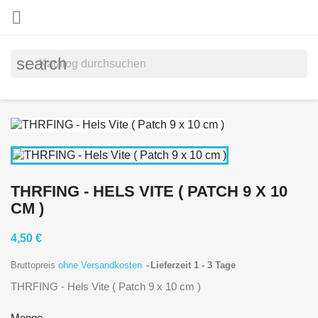

search
THRFING - HELS VITE ( PATCH 9 X 10
CM )
4,50 €
Bruttopreis
ohne Versandkosten
Lieferzeit 1 - 3 Tage
THRFING - Hels Vite ( Patch 9 x 10 cm )
Menge