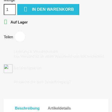

IN DEN WARENKORB

Auf Lager
Teilen
Lieferung & Versandkosten
Der Versand ist ab einen Warenwert von 50€ kostenlos!
Bezahlungsarten
Probleme mit dem Bestellvorgang?
Beschreibung
Artikeldetails