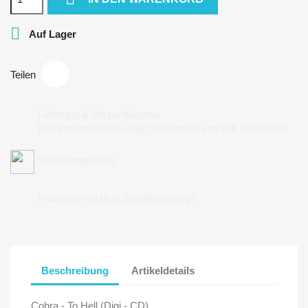

Auf Lager
Teilen
Lieferung & Versandkosten
Der Versand ist ab einen Warenwert von 50€ kostenlos!
Bezahlungsarten
Probleme mit dem Bestellvorgang?
Beschreibung
Artikeldetails
Cobra - To Hell (Digi - CD)