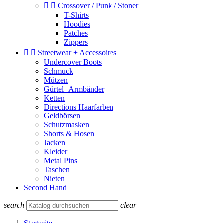


Crossover / Punk / Stoner
T-Shirts
Hoodies
Patches
Zippers


Streetwear + Accessoires
Undercover Boots
Schmuck
Mützen
Gürtel+Armbänder
Ketten
Directions Haarfarben
Geldbörsen
Schutzmasken
Shorts & Hosen
Jacken
Kleider
Metal Pins
Taschen
Nieten
Second Hand
search
clear
Startseite