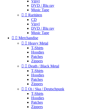
Vinyl
DVD / Blu ray
Music Tape


Raritäten
CD
Vinyl
DVD / Blu ray
Music Tape


Merchandise


Heavy Metal
T-Shirts
Hoodies
Patches
Zippers


Death / Black Metal
T-Shirts
Hoodies
Patches
Zippers


Oi / Ska / Deutschpunk
T-Shirts
Hoodies
Patches
Zippers