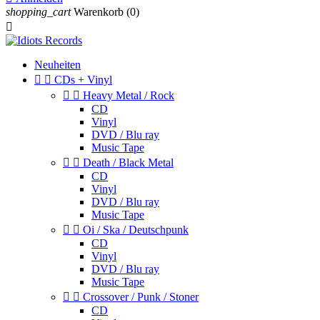
shopping_cart
Warenkorb
(0)

Neuheiten


CDs + Vinyl


Heavy Metal / Rock
CD
Vinyl
DVD / Blu ray
Music Tape


Death / Black Metal
CD
Vinyl
DVD / Blu ray
Music Tape


Oi / Ska / Deutschpunk
CD
Vinyl
DVD / Blu ray
Music Tape


Crossover / Punk / Stoner
CD