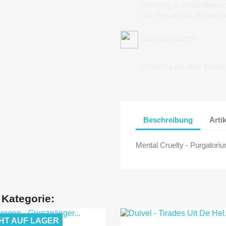
Lieferung & Versandkoste
Der Versand ist ab einen
Bezahlungsarten
Probleme mit dem Bestel
Beschreibung
Arti
Mental Cruelty - Purgatori
 Kategorie:
HT AUF LAGER