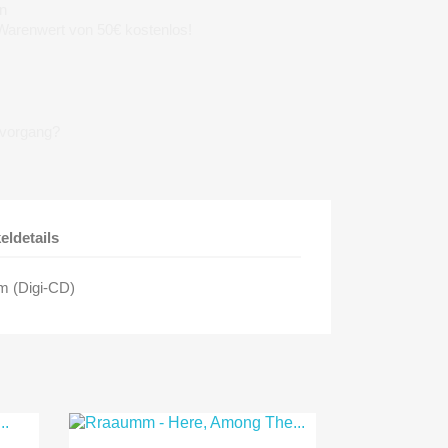
n
 Warenwert von 50€ kostenlos!
lvorgang?
keldetails
um (Digi-CD)