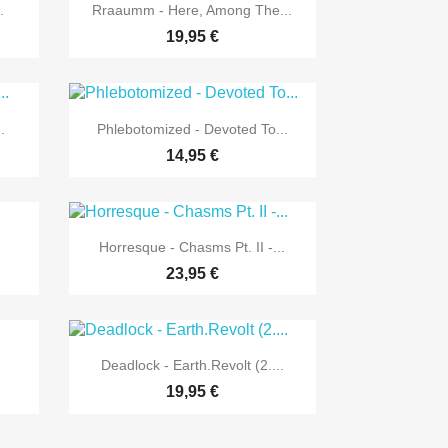

Vorschau
.
Rraaumm - Here, Among The...
19,95 €

Vorschau
.
Phlebotomized - Devoted To...
14,95 €

Vorschau
Horresque - Chasms Pt. II -...
23,95 €

Vorschau
Deadlock - Earth.Revolt (2....
19,95 €