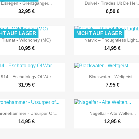


Vorschau
Vorschau
Eisregen - Grenzgänger...
Duivel - Tirades Uit De Hel..
32,95 €
6,50 €
HT AUF LAGER
NICHT AUF LAGER


Vorschau
Vorschau
Tiamat - Wildhoney (MC)
Narvik ‎– Thoughtless Light..
10,95 €
14,95 €


Vorschau
Vorschau
1914 - Eschatology Of War...
Blackwater - Weltgeist...
31,95 €
7,95 €


Vorschau
Vorschau
ronehammer - Ursurper Of...
Nagelfar - Alte Welten...
14,95 €
12,95 €