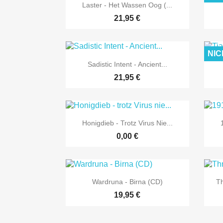

Vorschau
Laster - Het Wassen Oog (...
21,95 €
NIC

Vorschau
Sadistic Intent - Ancient...
21,95 €

Vorschau
Honigdieb - Trotz Virus Nie...
0,00 €

Vorschau
Wardruna - Birna (CD)
Th
19,95 €