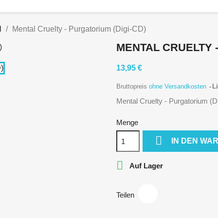
l
Mental Cruelty - Purgatorium (Digi-CD)
MENTAL CRUELTY -
13,95 €
Bruttopreis
ohne Versandkosten
Li
Mental Cruelty - Purgatorium (D
Menge

IN DEN WA

Auf Lager
Teilen