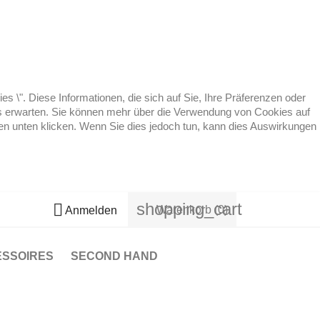
 \". Diese Informationen, die sich auf Sie, Ihre Präferenzen oder
 es erwarten. Sie können mehr über die Verwendung von Cookies auf
ten unten klicken. Wenn Sie dies jedoch tun, kann dies Auswirkungen
shopping_cart

Warenkorb
(0)
Anmelden
ESSOIRES
SECOND HAND