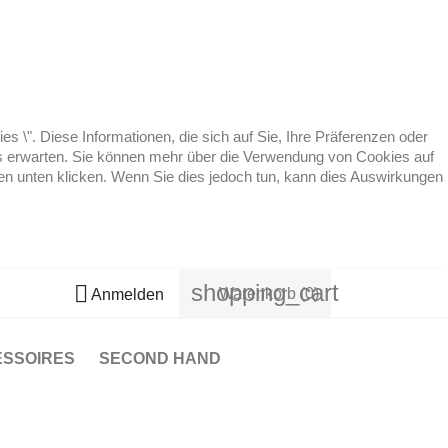
 \". Diese Informationen, die sich auf Sie, Ihre Präferenzen oder
 es erwarten. Sie können mehr über die Verwendung von Cookies auf
ten unten klicken. Wenn Sie dies jedoch tun, kann dies Auswirkungen
shopping_cart

Warenkorb
(0)
Anmelden
ESSOIRES
SECOND HAND