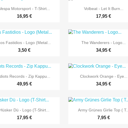


Vorschau
Vorschau
Vespa Motorsport - T-Shirt...
Volbeat - Let It Burn...
16,95 €
17,95 €


Vorschau
Vorschau
os Fastidios - Logo (Metal...
The Wanderers - Logo...
3,50 €
34,95 €


Vorschau
Vorschau
Idiots Records - Zip Kappu...
Clockwork Orange - Eye...
49,95 €
34,95 €


Vorschau
Vorschau
Hüsker Dü - Logo (T-Shirt...
Army Grünes Girlie Top ( T..
17,95 €
7,95 €