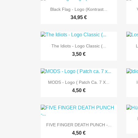

Vorschau
Black Flag - Logo (Kontrast...
34,95 €

Vorschau
The Idiots - Logo Classic (...
L
3,50 €

Vorschau
MODS - Logo ( Patch Ca. 7 X...
4,50 €

Vorschau
FIVE FINGER DEATH PUNCH -...
4,50 €