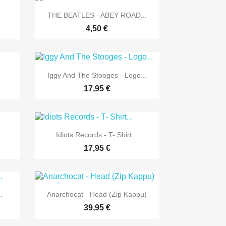

Vorschau
THE BEATLES - ABEY ROAD...
4,50 €

Vorschau
Iggy And The Stooges - Logo...
17,95 €

Vorschau
Idiots Records - T- Shirt...
17,95 €

Vorschau
.
Anarchocat - Head (Zip Kappu)
39,95 €