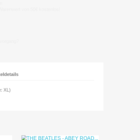
n
 Warenwert von 50€ kostenlos!
lvorgang?
keldetails
e: XL)