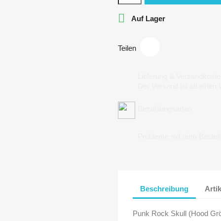

Auf Lager
Teilen
Lieferung & Versandkoste
Der Versand ist ab einen
Bezahlungsarten
Probleme mit dem Bestel
Beschreibung
Arti
Punk Rock Skull (Hood Gr