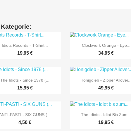
 Kategorie:


Vorschau
Vorschau
Idiots Records - T-Shirt...
Clockwork Orange - Eye...
19,95 €
34,95 €


Vorschau
Vorschau
The Idiots - Since 1978 (...
Honigdieb - Zipper Allover..
15,95 €
49,95 €


Vorschau
Vorschau
ANTI-PASTI - SIX GUNS (...
The Idiots - Idiot Bis Zum..
4,50 €
19,95 €