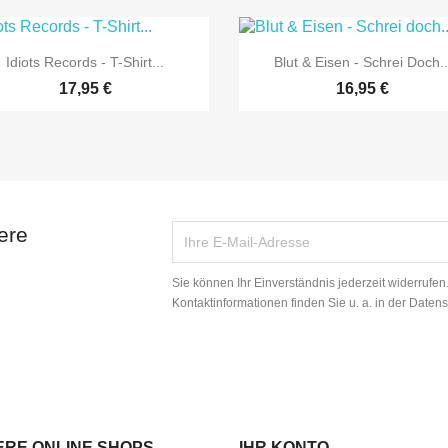


Vorschau
Vorschau
Idiots Records - T-Shirt...
Blut & Eisen - Schrei Doch..
17,95 €
16,95 €
ere
Sie können Ihr Einverständnis jederzeit widerrufe
Kontaktinformationen finden Sie u. a. in der Daten
ERE ONLINE SHOPS
IHR KONTO