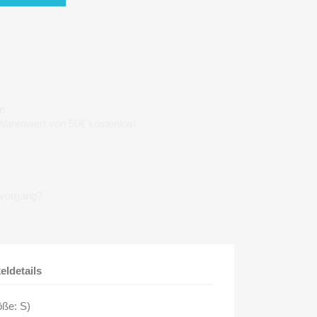
n
 Warenwert von 50€ kostenlos!
lvorgang?
keldetails
öße: S)