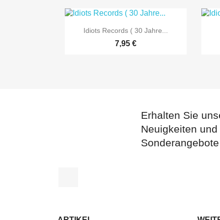

Vorschau
Idiots Records ( 30 Jahre...
7,95 €
Erhalten Sie uns
Neuigkeiten und
Sonderangebote
Facebook
ARTIKEL
WEIT