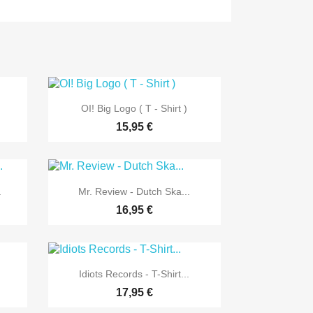

Vorschau
OI! Big Logo ( T - Shirt )
15,95 €

Vorschau
.
Mr. Review - Dutch Ska...
16,95 €

Vorschau
.
Idiots Records - T-Shirt...
17,95 €