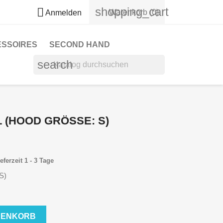
shopping_cart

Warenkorb
(0)
Anmelden
ESSOIRES
SECOND HAND
search
 (HOOD GRÖSSE: S)
eferzeit 1 - 3 Tage
S)
RENKORB