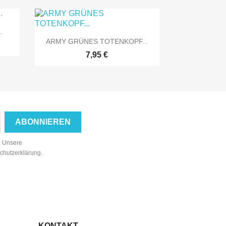
.

Vorschau
ARMY GRÜNES TOTENKOPF...
7,95 €
n. Unsere
schutzerklärung.
KONTAKT