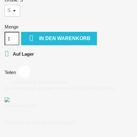
Menge

IN DEN WARENKORB

Auf Lager
Teilen
Lieferung & Versandkosten
Der Versand ist ab einen Warenwert von 50€ kostenlos!
Bezahlungsarten
Probleme mit dem Bestellvorgang?