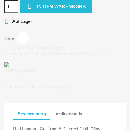

IN DEN WARENKORB

Auf Lager
Teilen
Lieferung & Versandkosten
Der Versand ist ab einen Warenwert von 50€ kostenlos!
Bezahlungsarten
Probleme mit dem Bestellvorgang?
Beschreibung
Artikeldetails
Red London - Cut From A Different Cloth (Vinyl)