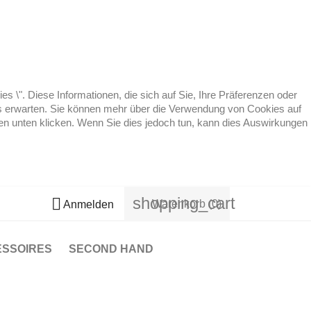
 \". Diese Informationen, die sich auf Sie, Ihre Präferenzen oder
 es erwarten. Sie können mehr über die Verwendung von Cookies auf
ten unten klicken. Wenn Sie dies jedoch tun, kann dies Auswirkungen
shopping_cart

Warenkorb
(0)
Anmelden
ESSOIRES
SECOND HAND