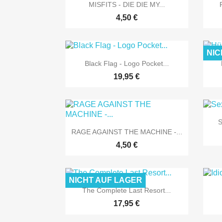

Vorschau
MISFITS - DIE DIE MY...
4,50 €
NIC

Vorschau
Black Flag - Logo Pocket...
19,95 €
S

Vorschau
RAGE AGAINST THE MACHINE -...
4,50 €
NICHT AUF LAGER

Vorschau
The Complete Last Resort...
17,95 €