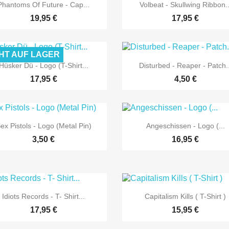


Vorschau
Vorschau
Phantoms Of Future - Cap...
Volbeat - Skullwing Ribbon..
19,95 €
17,95 €
HT AUF LAGER


Vorschau
Vorschau
Hüsker Dü - Logo (T-Shirt...
Disturbed - Reaper - Patch..
17,95 €
4,50 €


Vorschau
Vorschau
ex Pistols - Logo (Metal Pin)
Angeschissen - Logo (...
3,50 €
16,95 €


Vorschau
Vorschau
Idiots Records - T- Shirt...
Capitalism Kills ( T-Shirt )
17,95 €
15,95 €