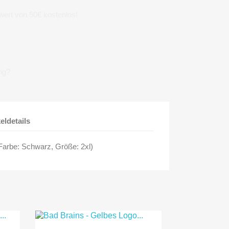
wert von 50€ kostenlos!
ng?
keldetails
 Farbe: Schwarz, Größe: 2xl)