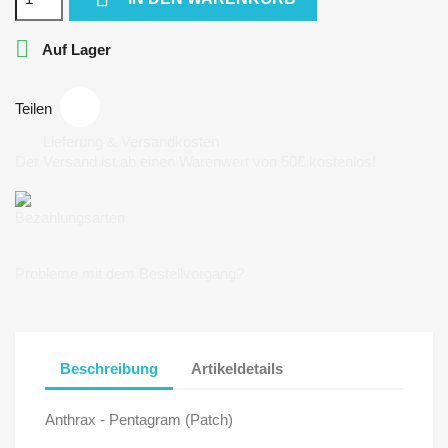

Auf Lager
Teilen
Lieferung & Versandkosten
Der Versand ist ab einen Warenwert von 50€ kostenlos!
Bezahlungsarten
Probleme mit dem Bestellvorgang?
Beschreibung
Artikeldetails
Anthrax - Pentagram (Patch)