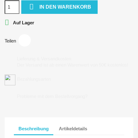

IN DEN WARENKORB

Auf Lager
Teilen
Lieferung & Versandkosten
Der Versand ist ab einen Warenwert von 50€ kostenlos!
Bezahlungsarten
Probleme mit dem Bestellvorgang?
Beschreibung
Artikeldetails