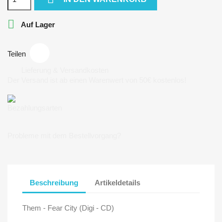

Auf Lager
Teilen
Lieferung & Versandkosten
Der Versand ist ab einen Warenwert von 50€ kostenlos!
Bezahlungsarten
Probleme mit dem Bestellvorgang?
Beschreibung
Artikeldetails
Them - Fear City (Digi - CD)