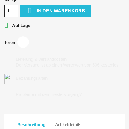

IN DEN WARENKORB

Auf Lager
Teilen
Lieferung & Versandkosten
Der Versand ist ab einen Warenwert von 50€ kostenlos!
Bezahlungsarten
Probleme mit dem Bestellvorgang?
Beschreibung
Artikeldetails