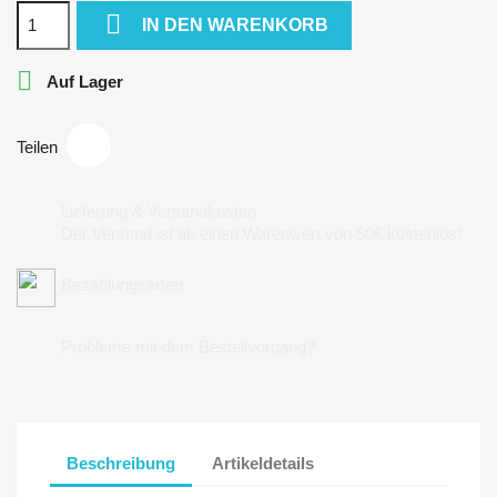

IN DEN WARENKORB

Auf Lager
Teilen
Lieferung & Versandkosten
Der Versand ist ab einen Warenwert von 50€ kostenlos!
Bezahlungsarten
Probleme mit dem Bestellvorgang?
Beschreibung
Artikeldetails