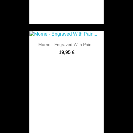
Morne - Engraved With Pain...
19,95 €