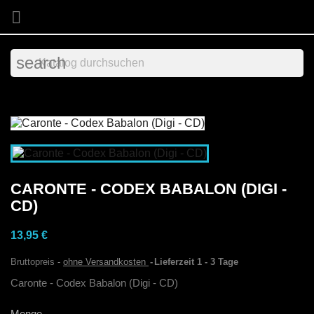

search
CARONTE - CODEX BABALON (DIGI -
CD)
13,95 €
Bruttopreis
ohne Versandkosten
Lieferzeit 1 - 3 Tage
Caronte - Codex Babalon (Digi - CD)
Menge