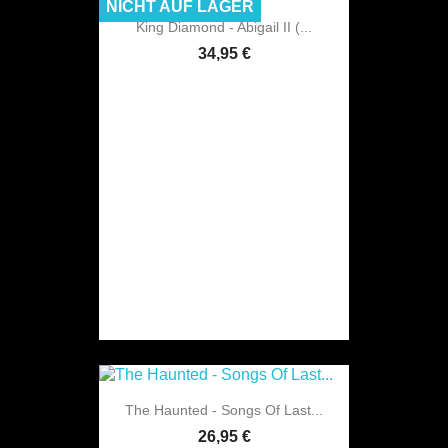
NICHT AUF LAGER
King Diamond - Abigail II (...
34,95 €
The Haunted - Songs Of Last...
26,95 €