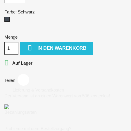
Farbe: Schwarz
Schwarz
Menge

IN DEN WARENKORB

Auf Lager
Teilen
Lieferung & Versandkosten
Der Versand ist ab einen Warenwert von 50€ kostenlos!
Bezahlungsarten
Probleme mit dem Bestellvorgang?