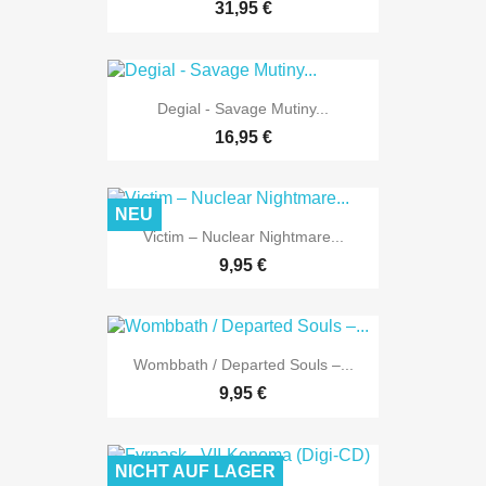
31,95 €
Degial - Savage Mutiny...
16,95 €
NEU
Victim – Nuclear Nightmare...
9,95 €
Wombbath / Departed Souls –...
9,95 €
NICHT AUF LAGER