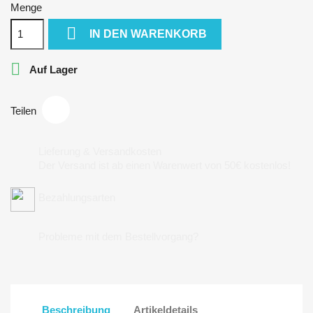
Menge

IN DEN WARENKORB

Auf Lager
Teilen
Lieferung & Versandkosten
Der Versand ist ab einen Warenwert von 50€ kostenlos!
Bezahlungsarten
Probleme mit dem Bestellvorgang?
Beschreibung
Artikeldetails