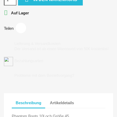

Auf Lager
Teilen
Lieferung & Versandkosten
Der Versand ist ab einen Warenwert von 50€ kostenlos!
Bezahlungsarten
Probleme mit dem Bestellvorgang?
Beschreibung
Artikeldetails
Phantom Boots 10Loch Größe 45