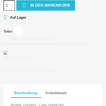

IN DEN WARENKORB

Auf Lager
Teilen
Lieferung & Versandkosten
Der Versand ist ab einen Warenwert von 50€ kostenlos!
Bezahlungsarten
Probleme mit dem Bestellvorgang?
Beschreibung
Artikeldetails
Angelic Upstarts - Logo (metal pin)