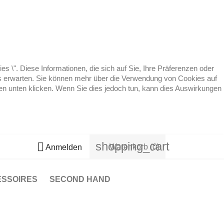
 \". Diese Informationen, die sich auf Sie, Ihre Präferenzen oder
 es erwarten. Sie können mehr über die Verwendung von Cookies auf
ten unten klicken. Wenn Sie dies jedoch tun, kann dies Auswirkungen
shopping_cart

Warenkorb
(0)
Anmelden
ESSOIRES
SECOND HAND