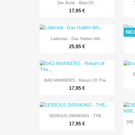

Vorschau
Die Ärzte - Bäst Of...
17,95 €
NIC

Vorschau
Lattentat - Das Hatten Wir...
25,95 €
B

Vorschau
BAD MANNERS - Return Of The...
17,95 €

Vorschau
SERIOUS DRINKING - THE...
DIE
17,95 €