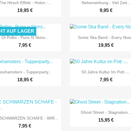


Vorschau
Vorschau
The Hirsch Effekt - Holon :...
Nebenwirkung - Viel Zeit...
19,95 €
9,95 €
HT AUF LAGER


Vorschau
Vorschau
Oi Polloi - Punx N Skins...
Some Ska Band - Every Now.
7,95 €
19,95 €


Vorschau
Vorschau
oxhamsters - Tupperparty...
50 Jahre Kultur Im Pott -...
18,95 €
7,95 €

Vorschau
Ghost Street - Stagnation..

Vorschau
 SCHWARZEN SCHAFE - WIR...
15,95 €
7,95 €