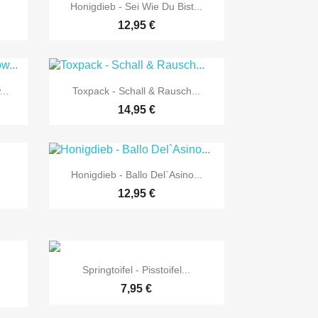

Vorschau
Honigdieb - Sei Wie Du Bist...
12,95 €

Vorschau
..
Toxpack - Schall & Rausch...
14,95 €

Vorschau
Honigdieb - Ballo Del`Asino...
12,95 €

Vorschau
Springtoifel - Pisstoifel...
.
7,95 €