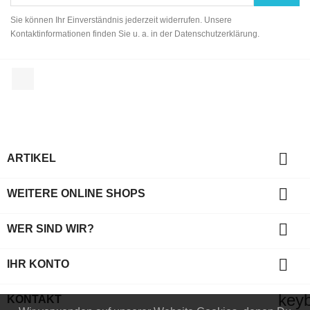
Sie können Ihr Einverständnis jederzeit widerrufen. Unsere
Kontaktinformationen finden Sie u. a. in der Datenschutzerklärung.
Facebook

ARTIKEL

WEITERE ONLINE SHOPS

WER SIND WIR?

IHR KONTO
key
KONTAKT