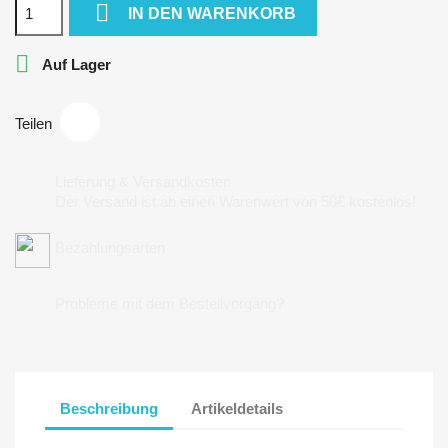

IN DEN WARENKORB

Auf Lager
Teilen
Lieferung & Versandkosten
Der Versand ist ab einen Warenwert von 50€ kostenlos!
Bezahlungsarten
Probleme mit dem Bestellvorgang?
Beschreibung
Artikeldetails