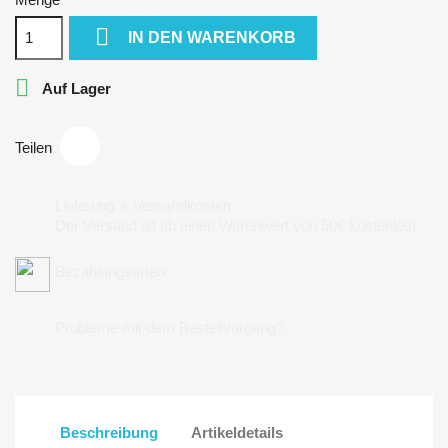

IN DEN WARENKORB

Auf Lager
Teilen
Lieferung & Versandkosten
Der Versand ist ab einen Warenwert von 50€ kostenlos!
Bezahlungsarten
Probleme mit dem Bestellvorgang?
Beschreibung
Artikeldetails