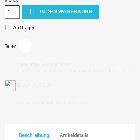

IN DEN WARENKORB

Auf Lager
Teilen
Lieferung & Versandkosten
Der Versand ist ab einen Warenwert von 50€ kostenlos!
Bezahlungsarten
Probleme mit dem Bestellvorgang?
Beschreibung
Artikeldetails