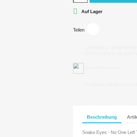

Auf Lager
Teilen
Lieferung & Versandkoste
Der Versand ist ab einen
Bezahlungsarten
Probleme mit dem Bestel
Beschreibung
Arti
Snake Eyes - No One Left 