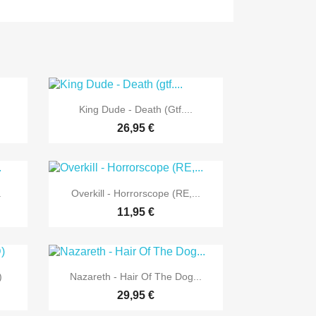

Vorschau
King Dude - Death (gtf....
26,95 €

Vorschau
.
Overkill - Horrorscope (RE,...
11,95 €

Vorschau
)
Nazareth - Hair Of The Dog...
29,95 €