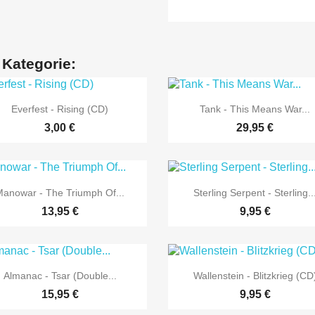
 Kategorie:


Vorschau
Vorschau
Everfest - Rising (CD)
Tank - This Means War...
3,00 €
29,95 €


Vorschau
Vorschau
Manowar - The Triumph Of...
Sterling Serpent - Sterling..
13,95 €
9,95 €


Vorschau
Vorschau
Almanac - Tsar (Double...
Wallenstein - Blitzkrieg (CD
15,95 €
9,95 €