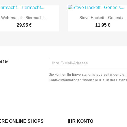


Vorschau
Vorschau
Wehrmacht - Biermacht...
Steve Hackett - Genesis...
29,95 €
11,95 €
ere
Sie können Ihr Einverständnis jederzeit widerrufe
Kontaktinformationen finden Sie u. a. in der Daten
ERE ONLINE SHOPS
IHR KONTO