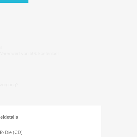
n
 Warenwert von 50€ kostenlos!
lvorgang?
keldetails
To Die (CD)