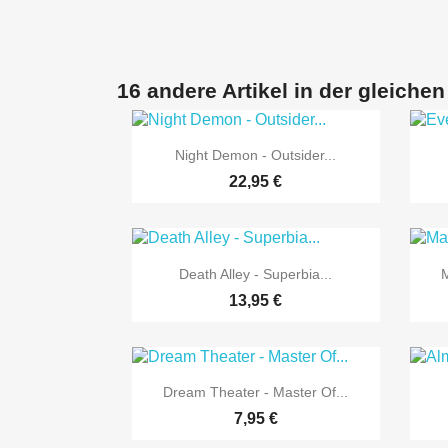
16 andere Artikel in der gleichen

Vorschau
Night Demon - Outsider...
22,95 €

Vorschau
Death Alley - Superbia...
13,95 €

Vorschau
Dream Theater - Master Of...
7,95 €