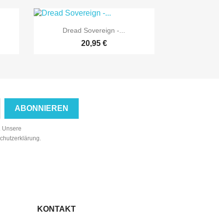

Vorschau
Dread Sovereign -...
20,95 €
n. Unsere
schutzerklärung.
KONTAKT