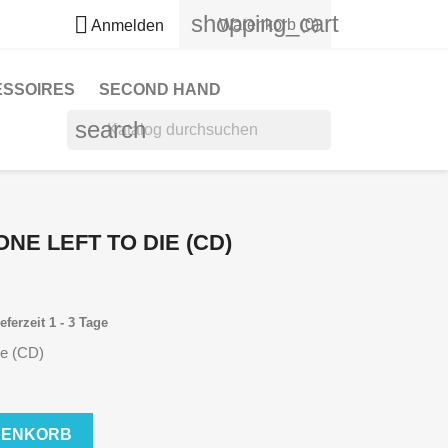
shopping_cart

Warenkorb
(0)
Anmelden
ESSOIRES
SECOND HAND
search
NE LEFT TO DIE (CD)
eferzeit 1 - 3 Tage
ie (CD)
RENKORB