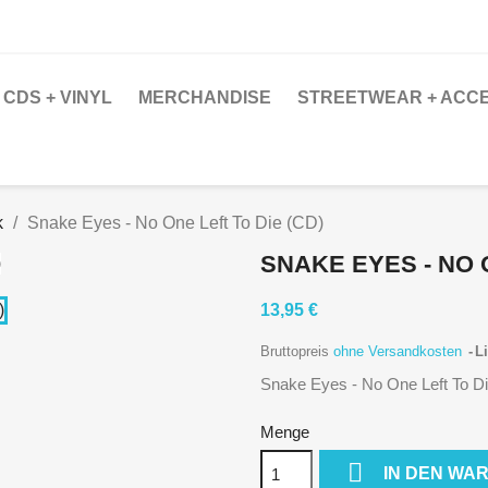
CDS + VINYL
MERCHANDISE
STREETWEAR + ACC
k
Snake Eyes - No One Left To Die (CD)
SNAKE EYES - NO O
13,95 €
Bruttopreis
ohne Versandkosten
Li
Snake Eyes - No One Left To D
Menge

IN DEN WA