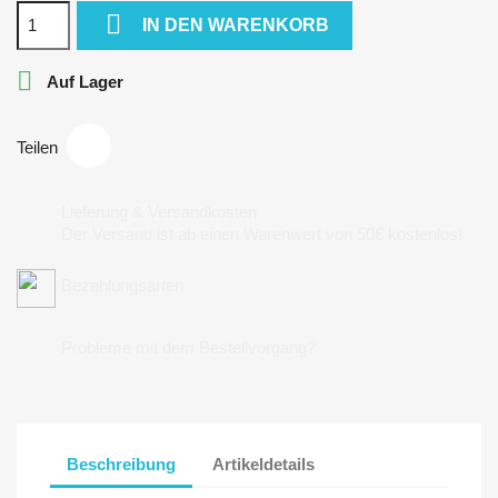

IN DEN WARENKORB

Auf Lager
Teilen
Lieferung & Versandkosten
Der Versand ist ab einen Warenwert von 50€ kostenlos!
Bezahlungsarten
Probleme mit dem Bestellvorgang?
Beschreibung
Artikeldetails