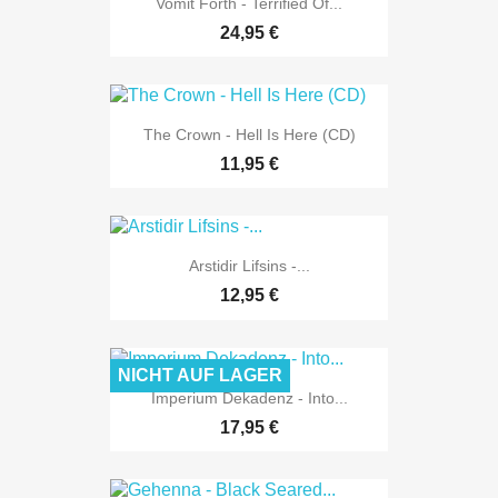
Vomit Forth - Terrified Of...
24,95 €
The Crown - Hell Is Here (CD)
11,95 €
Arstidir Lifsins -...
12,95 €
NICHT AUF LAGER
Imperium Dekadenz - Into...
17,95 €