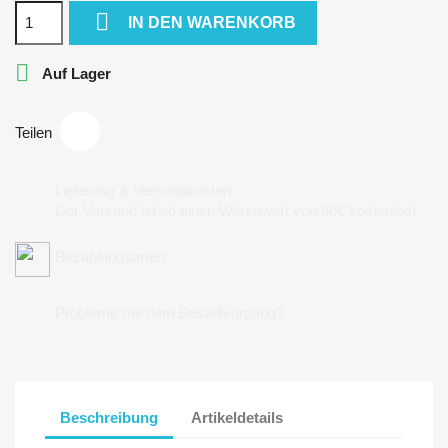

IN DEN WARENKORB

Auf Lager
Teilen
Lieferung & Versandkosten
Der Versand ist ab einen Warenwert von 50€ kostenlos!
Bezahlungsarten
Probleme mit dem Bestellvorgang?
Beschreibung
Artikeldetails