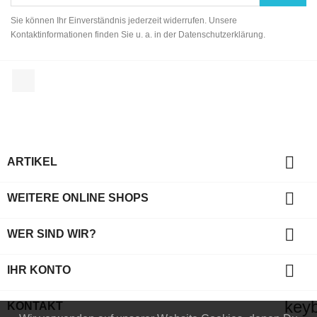
Sie können Ihr Einverständnis jederzeit widerrufen. Unsere
Kontaktinformationen finden Sie u. a. in der Datenschutzerklärung.
Facebook

ARTIKEL

WEITERE ONLINE SHOPS

WER SIND WIR?

IHR KONTO
key
KONTAKT