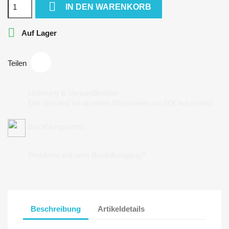

IN DEN WARENKORB

Auf Lager
Teilen
Lieferung & Versandkosten
Der Versand ist ab einen Warenwert von 50€ kostenlos!
Bezahlungsarten
Probleme mit dem Bestellvorgang?
Beschreibung
Artikeldetails