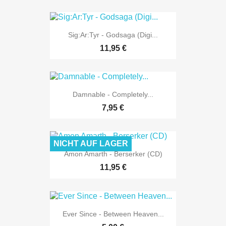
Sig:Ar:Tyr - Godsaga (Digi...
11,95 €
Damnable - Completely...
7,95 €
NICHT AUF LAGER
Amon Amarth - Berserker (CD)
11,95 €
Ever Since - Between Heaven...