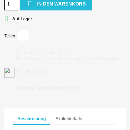

IN DEN WARENKORB

Auf Lager
Teilen
Lieferung & Versandkosten
Der Versand ist ab einen Warenwert von 50€ kostenlos!
Bezahlungsarten
Probleme mit dem Bestellvorgang?
Beschreibung
Artikeldetails