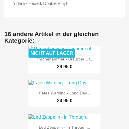
Yidhra - Hexed, Double Vinyl
16 andere Artikel in der gleichen
Kategorie:
NICHT AUF LAGER
Thronehammer - Ursurper Of...
29,95 €
Fates Warning - Long Day...
24,95 €
Led Zeppelin - In Through...