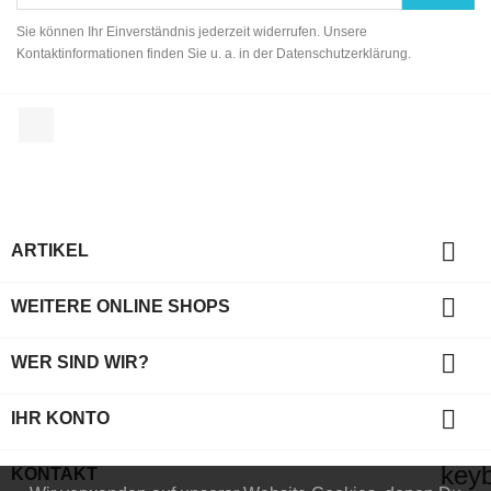
Sie können Ihr Einverständnis jederzeit widerrufen. Unsere
Kontaktinformationen finden Sie u. a. in der Datenschutzerklärung.
Facebook

ARTIKEL

WEITERE ONLINE SHOPS

WER SIND WIR?

IHR KONTO
key
KONTAKT