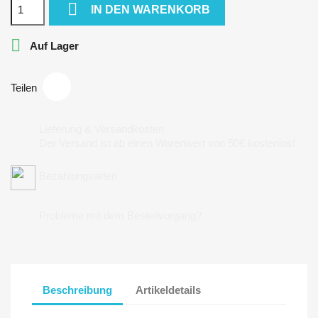

IN DEN WARENKORB

Auf Lager
Teilen
Lieferung & Versandkosten
Der Versand ist ab einen Warenwert von 50€ kostenlos!
Bezahlungsarten
Probleme mit dem Bestellvorgang?
Beschreibung
Artikeldetails