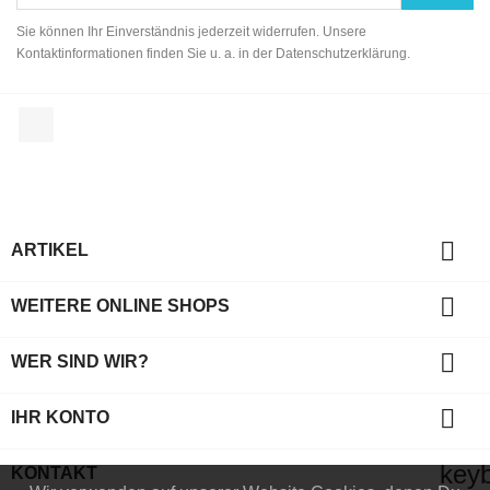
Sie können Ihr Einverständnis jederzeit widerrufen. Unsere
Kontaktinformationen finden Sie u. a. in der Datenschutzerklärung.
Facebook

ARTIKEL

WEITERE ONLINE SHOPS

WER SIND WIR?

IHR KONTO
key
KONTAKT