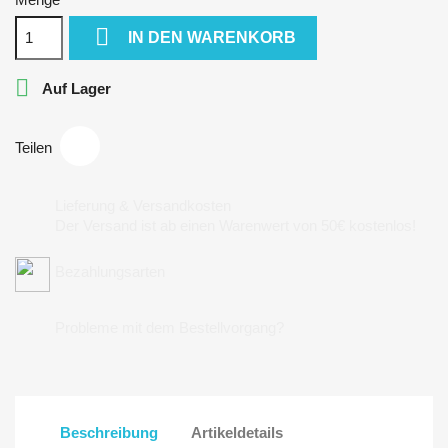

IN DEN WARENKORB

Auf Lager
Teilen
Lieferung & Versandkosten
Der Versand ist ab einen Warenwert von 50€ kostenlos!
Bezahlungsarten
Probleme mit dem Bestellvorgang?
Beschreibung
Artikeldetails