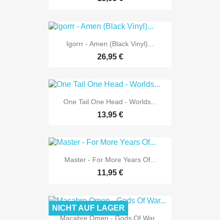
Igorrr - Amen (Black Vinyl)...
26,95 €
One Tail One Head - Worlds...
13,95 €
Master - For More Years Of...
11,95 €
NICHT AUF LAGER
Macabre Omen - Gods Of War...