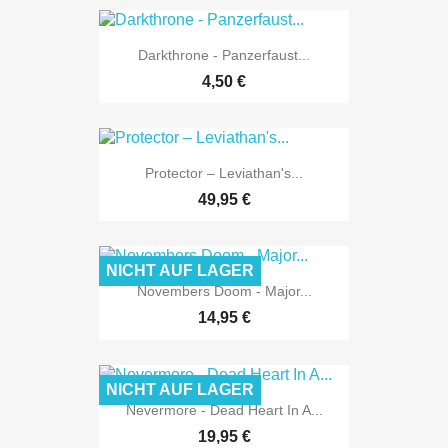
Darkthrone - Panzerfaust...
4,50 €
Protector – Leviathan's...
49,95 €
NICHT AUF LAGER
Novembers Doom - Major...
14,95 €
NICHT AUF LAGER
Nevermore - Dead Heart In A...
19,95 €