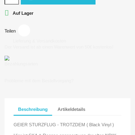

Auf Lager
Teilen
Lieferung & Versandkosten
Der Versand ist ab einen Warenwert von 50€ kostenlos!
Bezahlungsarten
Probleme mit dem Bestellvorgang?
Beschreibung
Artikeldetails
GEIER STURZFLUG - TROTZDEM ( Black Vinyl )