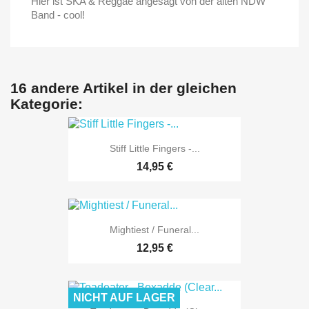
Hier ist SKA & Reggae angesagt von der alten NDW
Band - cool!
16 andere Artikel in der gleichen
Kategorie:
Stiff Little Fingers -...
14,95 €
Mightiest / Funeral...
12,95 €
NICHT AUF LAGER