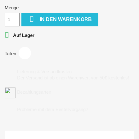
Menge

IN DEN WARENKORB

Auf Lager
Teilen
Lieferung & Versandkosten
Der Versand ist ab einen Warenwert von 50€ kostenlos!
Bezahlungsarten
Probleme mit dem Bestellvorgang?