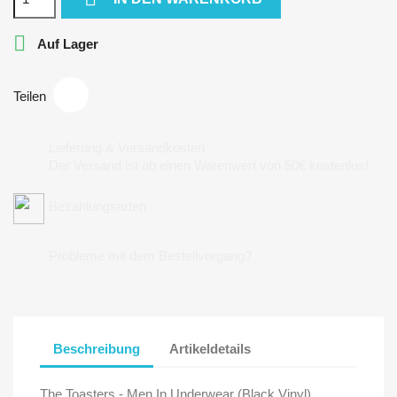

Auf Lager
Teilen
Lieferung & Versandkosten
Der Versand ist ab einen Warenwert von 50€ kostenlos!
Bezahlungsarten
Probleme mit dem Bestellvorgang?
Beschreibung
Artikeldetails
The Toasters - Men In Underwear (Black Vinyl)