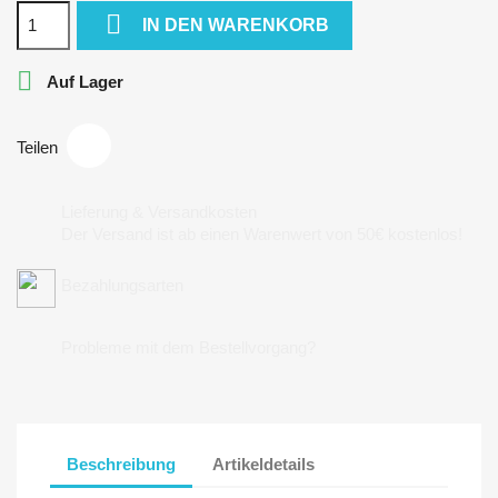

IN DEN WARENKORB

Auf Lager
Teilen
Lieferung & Versandkosten
Der Versand ist ab einen Warenwert von 50€ kostenlos!
Bezahlungsarten
Probleme mit dem Bestellvorgang?
Beschreibung
Artikeldetails