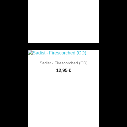
Sadist - Firescorched (CD)
12,95 €