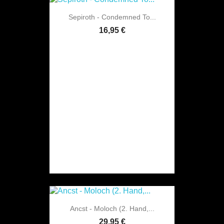
Sepiroth - Condemned To...
16,95 €
Ancst - Moloch (2. Hand,...
29,95 €