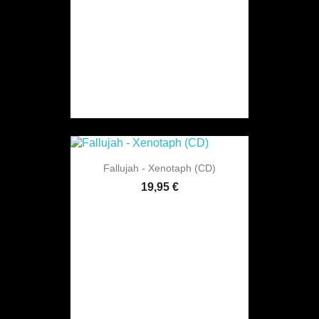
Fallujah - Xenotaph (CD)
19,95 €