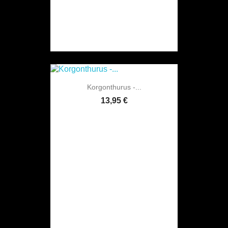
Korgonthurus -...
13,95 €