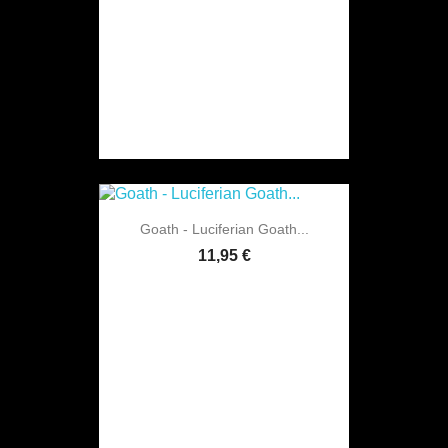
Goath - Luciferian Goath...
11,95 €