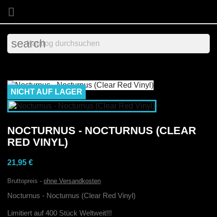

search
NICHT AUF LAGER
NOCTURNUS - NOCTURNUS (CLEAR
RED VINYL)
21,95 €
Bruttopreis
ohne Versandkosten
Nocturnus - Nocturnus (Clear Red Vinyl)
Limitiert auf 400 Stück Weltweit!!!