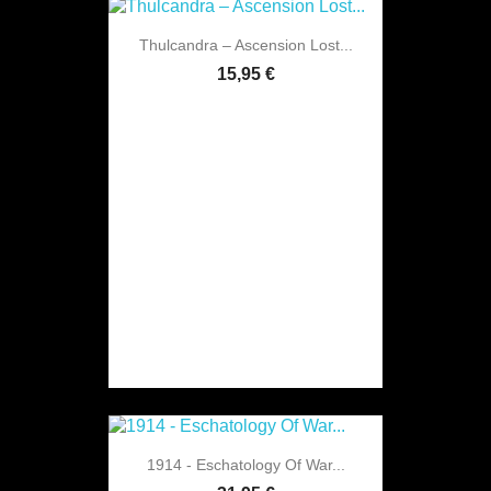
Thulcandra – Ascension Lost...
15,95 €
1914 - Eschatology Of War...