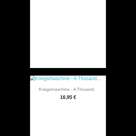
Kriegsmaschine - A Thosand...
16,95 €