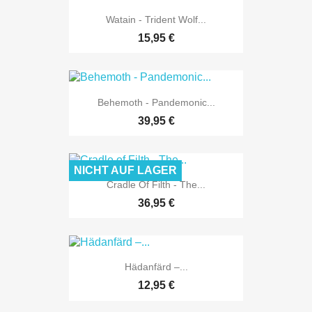
Watain - Trident Wolf...
15,95 €
Behemoth - Pandemonic...
39,95 €
NICHT AUF LAGER
Cradle Of Filth - The...
36,95 €
Hädanfärd ‎–...
12,95 €