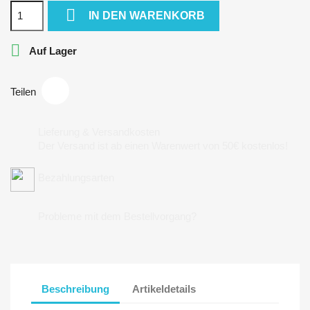

IN DEN WARENKORB

Auf Lager
Teilen
Lieferung & Versandkosten
Der Versand ist ab einen Warenwert von 50€ kostenlos!
Bezahlungsarten
Probleme mit dem Bestellvorgang?
Beschreibung
Artikeldetails