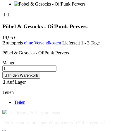


Pöbel & Gesocks - Oi!Punk Pervers
19,95 €
Bruttopreis
ohne Versandkosten
Lieferzeit 1 - 3 Tage
Pöbel & Gesocks - Oi!Punk Pervers
Menge

In den Warenkorb

Auf Lager
Teilen
Teilen
Lieferung & Versandkosten
Der Versand ist ab einen Warenwert von 50€ kostenlos!