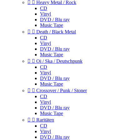


Heavy Metal / Rock
CD
Vinyl
DVD / Blu ray
Music Tape


Death / Black Metal
CD
Vinyl
DVD / Blu ray
Music Tape


Oi / Ska / Deutschpunk
CD
Vinyl
DVD / Blu ray
Music Tape


Crossover / Punk / Stoner
CD
Vinyl
DVD / Blu ray
Music Tape


Raritäten
CD
Vinyl
DVD / Blu ray