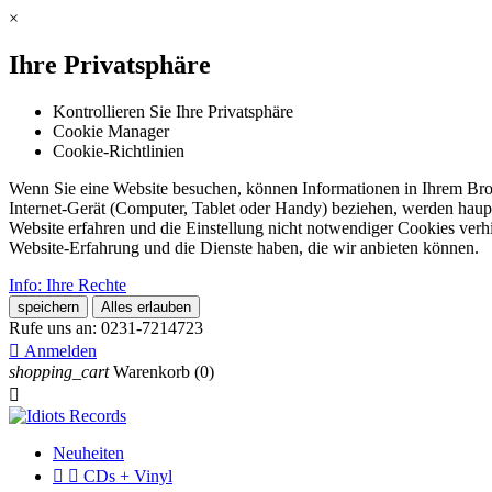
×
Ihre Privatsphäre
Kontrollieren Sie Ihre Privatsphäre
Cookie Manager
Cookie-Richtlinien
Wenn Sie eine Website besuchen, können Informationen in Ihrem Brows
Internet-Gerät (Computer, Tablet oder Handy) beziehen, werden haupt
Website erfahren und die Einstellung nicht notwendiger Cookies verh
Website-Erfahrung und die Dienste haben, die wir anbieten können.
Info: Ihre Rechte
speichern
Alles erlauben
Rufe uns an:
0231-7214723

Anmelden
shopping_cart
Warenkorb
(0)

Neuheiten


CDs + Vinyl