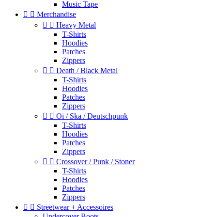
Music Tape


Merchandise


Heavy Metal
T-Shirts
Hoodies
Patches
Zippers


Death / Black Metal
T-Shirts
Hoodies
Patches
Zippers


Oi / Ska / Deutschpunk
T-Shirts
Hoodies
Patches
Zippers


Crossover / Punk / Stoner
T-Shirts
Hoodies
Patches
Zippers


Streetwear + Accessoires
Undercover Boots