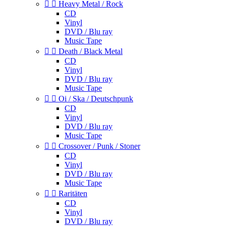


Heavy Metal / Rock
CD
Vinyl
DVD / Blu ray
Music Tape


Death / Black Metal
CD
Vinyl
DVD / Blu ray
Music Tape


Oi / Ska / Deutschpunk
CD
Vinyl
DVD / Blu ray
Music Tape


Crossover / Punk / Stoner
CD
Vinyl
DVD / Blu ray
Music Tape


Raritäten
CD
Vinyl
DVD / Blu ray