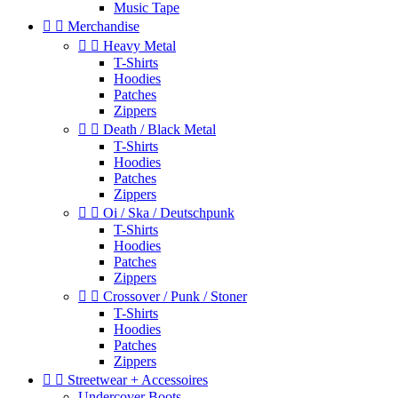
Music Tape


Merchandise


Heavy Metal
T-Shirts
Hoodies
Patches
Zippers


Death / Black Metal
T-Shirts
Hoodies
Patches
Zippers


Oi / Ska / Deutschpunk
T-Shirts
Hoodies
Patches
Zippers


Crossover / Punk / Stoner
T-Shirts
Hoodies
Patches
Zippers


Streetwear + Accessoires
Undercover Boots