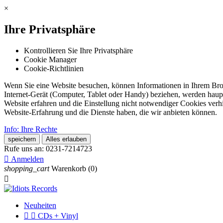
×
Ihre Privatsphäre
Kontrollieren Sie Ihre Privatsphäre
Cookie Manager
Cookie-Richtlinien
Wenn Sie eine Website besuchen, können Informationen in Ihrem Brows
Internet-Gerät (Computer, Tablet oder Handy) beziehen, werden haupt
Website erfahren und die Einstellung nicht notwendiger Cookies verh
Website-Erfahrung und die Dienste haben, die wir anbieten können.
Info: Ihre Rechte
speichern
Alles erlauben
Rufe uns an:
0231-7214723

Anmelden
shopping_cart
Warenkorb
(0)

Neuheiten


CDs + Vinyl