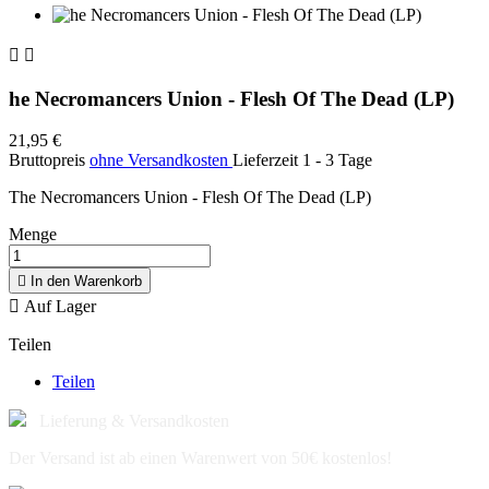


he Necromancers Union - Flesh Of The Dead (LP)
21,95 €
Bruttopreis
ohne Versandkosten
Lieferzeit 1 - 3 Tage
The Necromancers Union - Flesh Of The Dead (LP)
Menge

In den Warenkorb

Auf Lager
Teilen
Teilen
Lieferung & Versandkosten
Der Versand ist ab einen Warenwert von 50€ kostenlos!