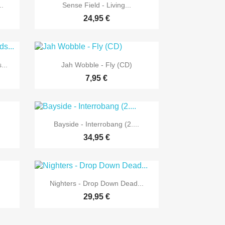

Vorschau
.
Sense Field - Living...
24,95 €

Vorschau
...
Jah Wobble - Fly (CD)
7,95 €

Vorschau
Bayside - Interrobang (2....
34,95 €

Vorschau
Nighters - Drop Down Dead...
29,95 €