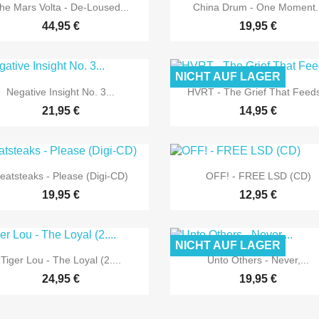


Vorschau
Vorschau
he Mars Volta - De-Loused...
China Drum - One Moment..
44,95 €
19,95 €
NICHT AUF LAGER


Vorschau
Vorschau
Negative Insight No. 3...
HVRT - The Grief That Feeds
21,95 €
14,95 €


Vorschau
Vorschau
eatsteaks - Please (Digi-CD)
OFF! - FREE LSD (CD)
19,95 €
12,95 €
NICHT AUF LAGER


Vorschau
Vorschau
Tiger Lou - The Loyal (2....
Unto Others - Never,...
24,95 €
19,95 €