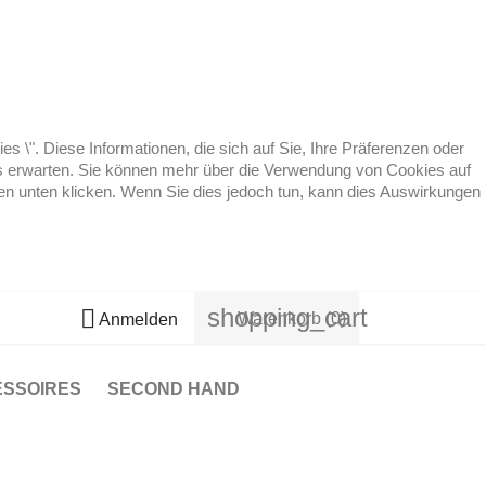
 \". Diese Informationen, die sich auf Sie, Ihre Präferenzen oder
 es erwarten. Sie können mehr über die Verwendung von Cookies auf
ten unten klicken. Wenn Sie dies jedoch tun, kann dies Auswirkungen
shopping_cart

Warenkorb
(0)
Anmelden
ESSOIRES
SECOND HAND