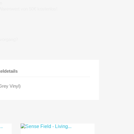
n
 Warenwert von 50€ kostenlos!
lvorgang?
keldetails
Grey Vinyl)