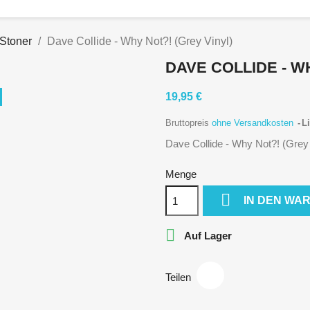
 Stoner
Dave Collide - Why Not?! (Grey Vinyl)
DAVE COLLIDE - W
19,95 €
Bruttopreis
ohne Versandkosten
Li
Dave Collide - Why Not?! (Grey 
Menge

IN DEN WA

Auf Lager
Teilen