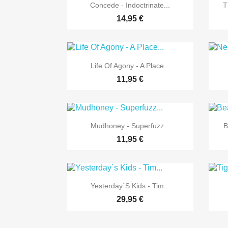

Vorschau
Concede - Indoctrinate...
T
14,95 €

Vorschau
Life Of Agony - A Place...
11,95 €

Vorschau
Mudhoney - Superfuzz...
B
11,95 €

Vorschau
Yesterday´s Kids - Tim...
29,95 €