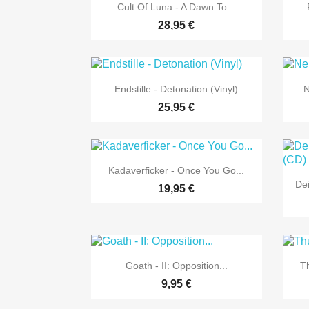

Vorschau
Cult Of Luna - A Dawn To...
28,95 €

Vorschau
Endstille - Detonation (Vinyl)
N
25,95 €

Vorschau
Kadaverficker - Once You Go...
De
19,95 €

Vorschau
Goath - II: Opposition...
T
9,95 €