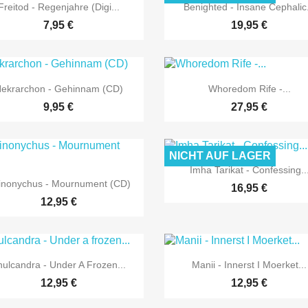


Vorschau
Vorschau
Freitod - Regenjahre (Digi...
Benighted - Insane Cephalic.
7,95 €
19,95 €


Vorschau
Vorschau
ekrarchon - Gehinnam (CD)
Whoredom Rife -...
9,95 €
27,95 €
NICHT AUF LAGER

Vorschau
Imha Tarikat - Confessing..

Vorschau
inonychus - Mournument (CD)
16,95 €
12,95 €


Vorschau
Vorschau
hulcandra - Under A Frozen...
Manii - Innerst I Moerket...
12,95 €
12,95 €