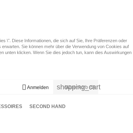
 \". Diese Informationen, die sich auf Sie, Ihre Präferenzen oder
 es erwarten. Sie können mehr über die Verwendung von Cookies auf
ten unten klicken. Wenn Sie dies jedoch tun, kann dies Auswirkungen
shopping_cart

Warenkorb
(0)
Anmelden
ESSOIRES
SECOND HAND