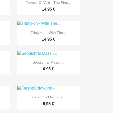

Vorschau
..
Temple Of Void - The First...
14,95 €

Vorschau
Triptykon - With The...
14,95 €

Vorschau
.
Sepulchral Mass -...
6,95 €

Vorschau
Farsot/Coldworld -...
9,95 €