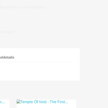
n
 Warenwert von 50€ kostenlos!
lvorgang?
keldetails