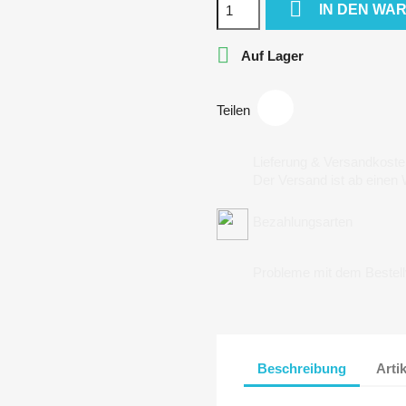

IN DEN WA

Auf Lager
Teilen
Lieferung & Versandkoste
Der Versand ist ab einen
Bezahlungsarten
Probleme mit dem Bestel
Beschreibung
Arti