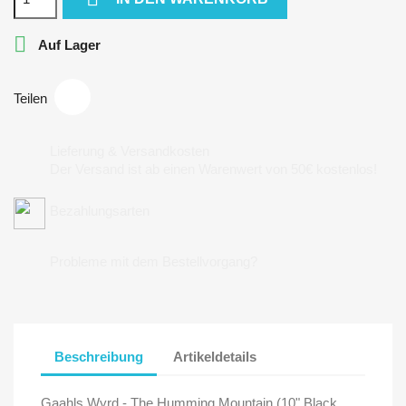

Auf Lager
Teilen
Lieferung & Versandkosten
Der Versand ist ab einen Warenwert von 50€ kostenlos!
Bezahlungsarten
Probleme mit dem Bestellvorgang?
Beschreibung
Artikeldetails
Gaahls Wyrd - The Humming Mountain (10" Black