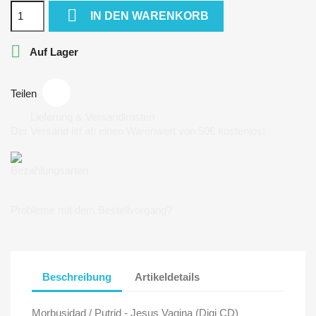

IN DEN WARENKORB

Auf Lager
Teilen
Lieferung & Versandkosten
Der Versand ist ab einen Warenwert von 50€ kostenlos!
Bezahlungsarten
Probleme mit dem Bestellvorgang?
Beschreibung
Artikeldetails
Morbusidad / Putrid - Jesus Vagina (Digi CD)