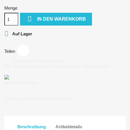
Menge

IN DEN WARENKORB

Auf Lager
Teilen
Lieferung & Versandkosten
Der Versand ist ab einen Warenwert von 50€ kostenlos!
Bezahlungsarten
Probleme mit dem Bestellvorgang?
Beschreibung
Artikeldetails