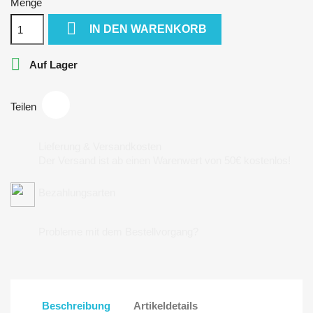
Menge

IN DEN WARENKORB

Auf Lager
Teilen
Lieferung & Versandkosten
Der Versand ist ab einen Warenwert von 50€ kostenlos!
Bezahlungsarten
Probleme mit dem Bestellvorgang?
Beschreibung
Artikeldetails