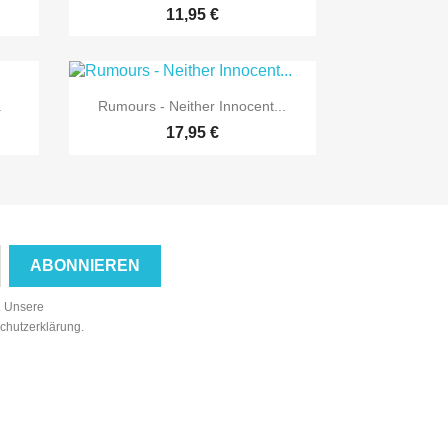
11,95 €

Vorschau
.
Rumours - Neither Innocent...
17,95 €
n. Unsere
schutzerklärung.