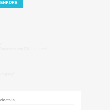
RENKORB
n
 Warenwert von 50€ kostenlos!
lvorgang?
keldetails