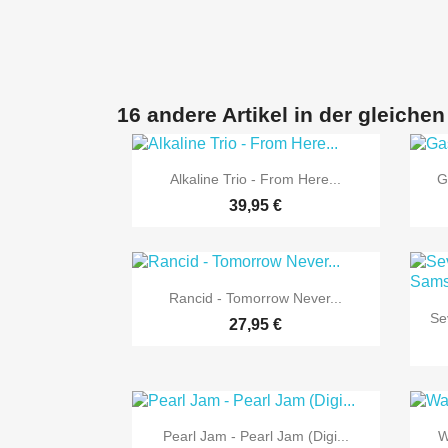
16 andere Artikel in der gleichen

Vorschau
Alkaline Trio - From Here...
G
39,95 €

Vorschau
Rancid - Tomorrow Never...
Se
27,95 €

Vorschau
Pearl Jam - Pearl Jam (Digi...
W