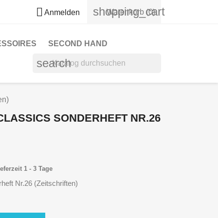
shopping_cart

Warenkorb
(0)
Anmelden
ESSOIRES
SECOND HAND
search
en)
 CLASSICS SONDERHEFT NR.26
eferzeit 1 - 3 Tage
eft Nr.26 (Zeitschriften)