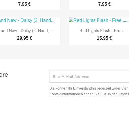
7,95 €
7,95 €


Vorschau
Vorschau
rand New - Daisy (2. Hand,...
Red Lights Flash - Free.....
29,95 €
15,95 €
ere
Sie können Ihr Einverständnis jederzeit widerrufe
Kontaktinformationen finden Sie u. a. in der Daten