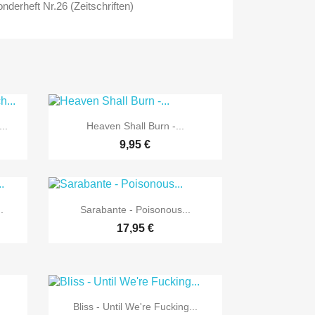
nderheft Nr.26 (Zeitschriften)

Vorschau
..
Heaven Shall Burn -...
9,95 €

Vorschau
.
Sarabante - Poisonous...
17,95 €

Vorschau
Bliss - Until We're Fucking...