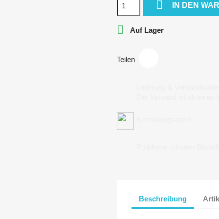

IN DEN WA

Auf Lager
Teilen
Lieferung & Versandkoste
Der Versand ist ab einen
Bezahlungsarten
Probleme mit dem Bestel
Beschreibung
Arti