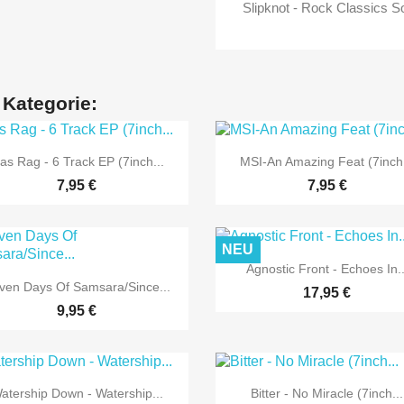
Slipknot - Rock Classics So
 Kategorie:


Vorschau
Vorschau
as Rag - 6 Track EP (7inch...
MSI-An Amazing Feat (7inch.
7,95 €
7,95 €
NEU

Vorschau
Agnostic Front - Echoes In..

Vorschau
ven Days Of Samsara/Since...
17,95 €
9,95 €


Vorschau
Vorschau
atership Down - Watership...
Bitter - No Miracle (7inch...