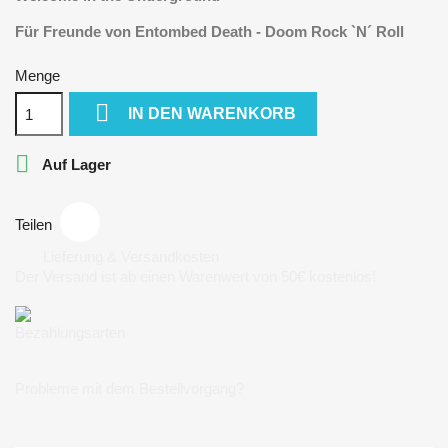
Für Freunde von Entombed Death - Doom Rock `N´ Roll
Menge

IN DEN WARENKORB

Auf Lager
Teilen
Lieferung & Versandkosten
Der Versand ist ab einen Warenwert von 50€ kostenlos!
Bezahlungsarten
Probleme mit dem Bestellvorgang?