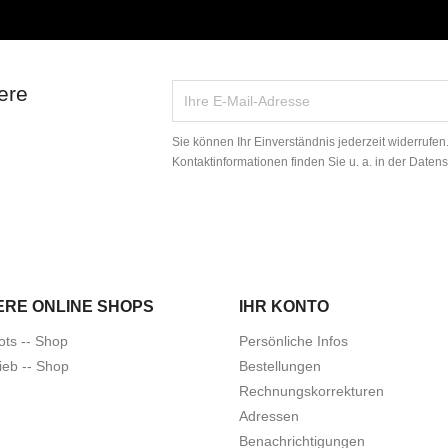
ere
Sie können Ihr Einverständnis jederzeit widerrufe
Kontaktinformationen finden Sie u. a. in der Daten
ERE ONLINE SHOPS
IHR KONTO
ots -- Shop
Persönliche Infos
ieb -- Shop
Bestellungen
Rechnungskorrekturen
Adressen
Benachrichtigungen