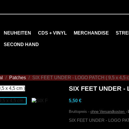
NEUHEITEN
CDS + VINYL
MERCHANDISE
STRE
SECOND HAND
al
Patches
SIX FEET UNDER - LOGO PATCH ( 9,5 x 4,5 c
SIX FEET UNDER - L
5,50 €
Bruttopreis
ohne Versandkosten
SIX FEET UNDER - LOGO PATCH