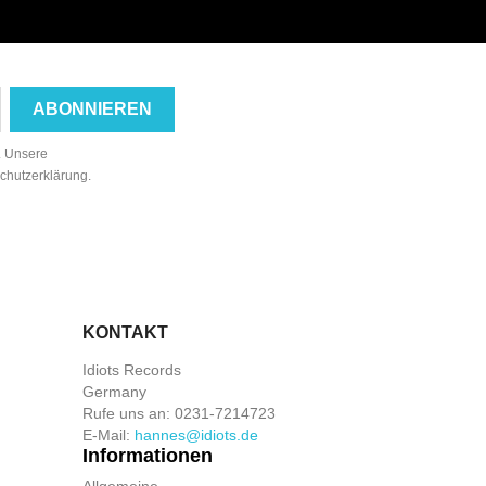
n. Unsere
schutzerklärung.
KONTAKT
Idiots Records
Germany
Rufe uns an:
0231-7214723
E-Mail:
hannes@idiots.de
Informationen