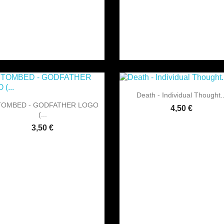

Vorschau
Death - Individual Thought..

Vorschau
TOMBED - GODFATHER LOGO
4,50 €
(...
3,50 €