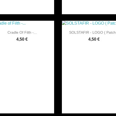


Vorschau
Vorschau
Cradle Of Filth -...
SOLSTAFIR - LOGO ( Patch.
4,50 €
4,50 €