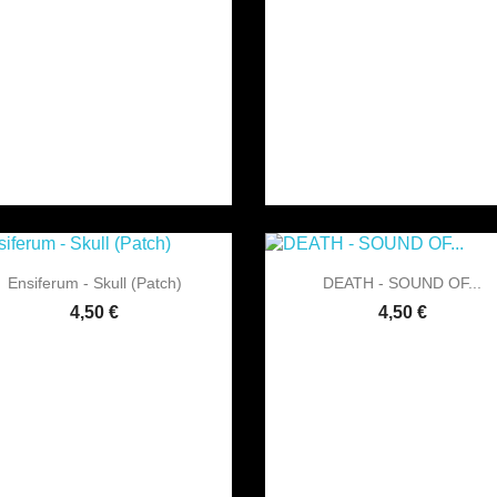


Vorschau
Vorschau
Ensiferum - Skull (Patch)
DEATH - SOUND OF...
4,50 €
4,50 €