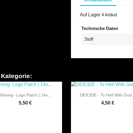
Auf Lager
4 Artikel
Technische Daten
Stoff
 Kategorie:


Vorschau
Vorschau
Shining- Logo Patch ( 14x...
DEICIDE - To Hell With God.
5,50 €
4,50 €