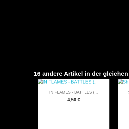
16 andere Artikel in der gleichen

Vorschau
IN FLAMES - BATTLES (...
4,50 €