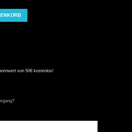
RENKORB
arenwert von 50€ kostenlos!
organg?