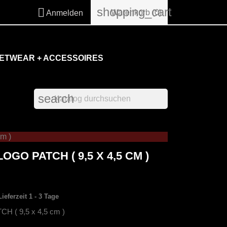
shopping_cart

Warenkorb
(0)
Anmelden
ETWEAR + ACCESSOIRES
search
m )
OGO PATCH ( 9,5 X 4,5 CM )
Lieferzeit 1 - 3 Tage
 ( 9,5 x 4,5 cm )