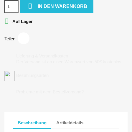

IN DEN WARENKORB

Auf Lager
Teilen
Lieferung & Versandkosten
Der Versand ist ab einen Warenwert von 50€ kostenlos!
Bezahlungsarten
Probleme mit dem Bestellvorgang?
Beschreibung
Artikeldetails